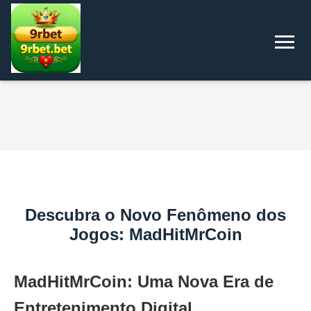
Descubra o Novo Fenômeno dos
Jogos: MadHitMrCoin
MadHitMrCoin: Uma Nova Era de
Entretenimento Digital