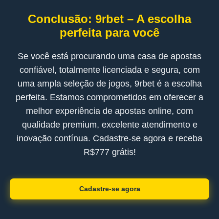
Conclusão: 9rbet – A escolha
perfeita para você
Se você está procurando uma casa de apostas
confiável, totalmente licenciada e segura, com
uma ampla seleção de jogos, 9rbet é a escolha
perfeita. Estamos comprometidos em oferecer a
melhor experiência de apostas online, com
qualidade premium, excelente atendimento e
inovação contínua. Cadastre-se agora e receba
R$777 grátis!
Cadastre-se agora