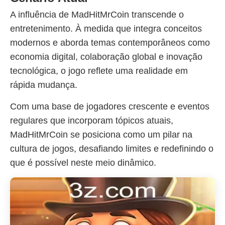
A influência de MadHitMrCoin transcende o
entretenimento. À medida que integra conceitos
modernos e aborda temas contemporâneos como
economia digital, colaboração global e inovação
tecnológica, o jogo reflete uma realidade em
rápida mudança.
Com uma base de jogadores crescente e eventos
regulares que incorporam tópicos atuais,
MadHitMrCoin se posiciona como um pilar na
cultura de jogos, desafiando limites e redefinindo o
que é possível neste meio dinâmico.