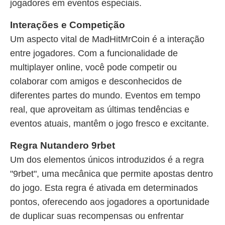
jogadores em eventos especiais.
Interações e Competição
Um aspecto vital de MadHitMrCoin é a interação
entre jogadores. Com a funcionalidade de
multiplayer online, você pode competir ou
colaborar com amigos e desconhecidos de
diferentes partes do mundo. Eventos em tempo
real, que aproveitam as últimas tendências e
eventos atuais, mantêm o jogo fresco e excitante.
Regra Nutandero 9rbet
Um dos elementos únicos introduzidos é a regra
"9rbet", uma mecânica que permite apostas dentro
do jogo. Esta regra é ativada em determinados
pontos, oferecendo aos jogadores a oportunidade
de duplicar suas recompensas ou enfrentar