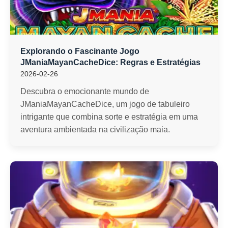
Explorando o Fascinante Jogo
JManiaMayanCacheDice: Regras e Estratégias
2026-02-26
Descubra o emocionante mundo de
JManiaMayanCacheDice, um jogo de tabuleiro
intrigante que combina sorte e estratégia em uma
aventura ambientada na civilização maia.