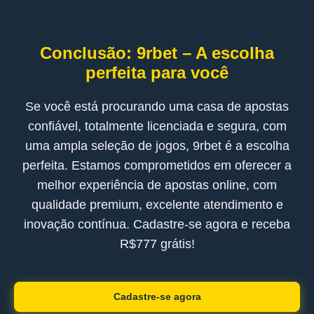
Conclusão: 9rbet – A escolha
perfeita para você
Se você está procurando uma casa de apostas
confiável, totalmente licenciada e segura, com
uma ampla seleção de jogos, 9rbet é a escolha
perfeita. Estamos comprometidos em oferecer a
melhor experiência de apostas online, com
qualidade premium, excelente atendimento e
inovação contínua. Cadastre-se agora e receba
R$777 grátis!
Cadastre-se agora