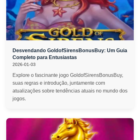
Desvendando GoldofSirensBonusBuy: Um Guia
Completo para Entusiastas
2026-01-03
Explore o fascinante jogo GoldofSirensBonusBuy,
suas regras e introdução, juntamente com
atualizações sobre tendências atuais no mundo dos
jogos.