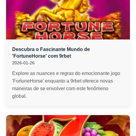
Descubra o Fascinante Mundo de
'FortuneHorse' com 9rbet
2026-01-26
Explore as nuances e regras do emocionante jogo
'FortuneHorse' enquanto a 9rbet oferece novas
maneiras de se envolver com este fenômeno
global.