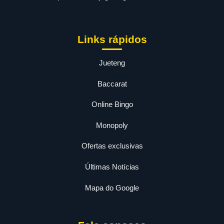
Links rápidos
Jueteng
Baccarat
Online Bingo
Monopoly
Ofertas exclusivas
Últimas Notícias
Mapa do Google