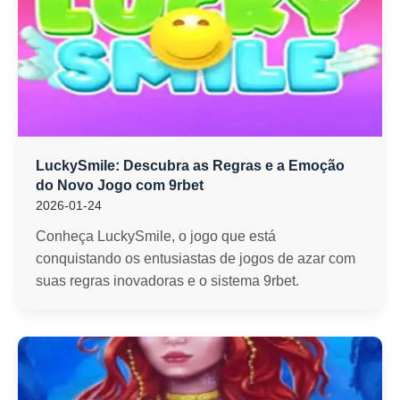
LuckySmile: Descubra as Regras e a Emoção
do Novo Jogo com 9rbet
2026-01-24
Conheça LuckySmile, o jogo que está
conquistando os entusiastas de jogos de azar com
suas regras inovadoras e o sistema 9rbet.