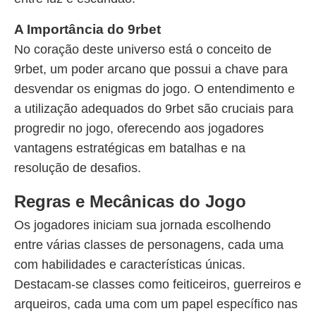
A Importância do 9rbet
No coração deste universo está o conceito de
9rbet, um poder arcano que possui a chave para
desvendar os enigmas do jogo. O entendimento e
a utilização adequados do 9rbet são cruciais para
progredir no jogo, oferecendo aos jogadores
vantagens estratégicas em batalhas e na
resolução de desafios.
Regras e Mecânicas do Jogo
Os jogadores iniciam sua jornada escolhendo
entre várias classes de personagens, cada uma
com habilidades e características únicas.
Destacam-se classes como feiticeiros, guerreiros e
arqueiros, cada uma com um papel específico nas