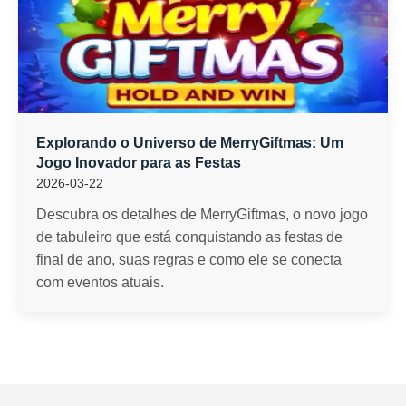
Explorando o Universo de MerryGiftmas: Um
Jogo Inovador para as Festas
2026-03-22
Descubra os detalhes de MerryGiftmas, o novo jogo
de tabuleiro que está conquistando as festas de
final de ano, suas regras e como ele se conecta
com eventos atuais.