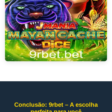
Conclusão: 9rbet – A escolha
perfeita para você