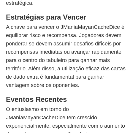
estratégica.
Estratégias para Vencer
A chave para vencer o JManiaMayanCacheDice é
equilibrar risco e recompensa. Jogadores devem
ponderar se devem assumir desafios difíceis por
recompensas imediatas ou avançar rapidamente
para o centro do tabuleiro para ganhar mais
território. Além disso, a utilização eficaz das cartas
de dado extra é fundamental para ganhar
vantagem sobre os oponentes.
Eventos Recentes
O entusiasmo em torno do
JManiaMayanCacheDice tem crescido
exponencialmente, especialmente com o aumento