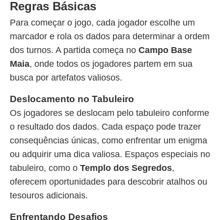
Regras Básicas
Para começar o jogo, cada jogador escolhe um
marcador e rola os dados para determinar a ordem
dos turnos. A partida começa no
Campo Base
Maia
, onde todos os jogadores partem em sua
busca por artefatos valiosos.
Deslocamento no Tabuleiro
Os jogadores se deslocam pelo tabuleiro conforme
o resultado dos dados. Cada espaço pode trazer
consequências únicas, como enfrentar um enigma
ou adquirir uma dica valiosa. Espaços especiais no
tabuleiro, como o
Templo dos Segredos
,
oferecem oportunidades para descobrir atalhos ou
tesouros adicionais.
Enfrentando Desafios