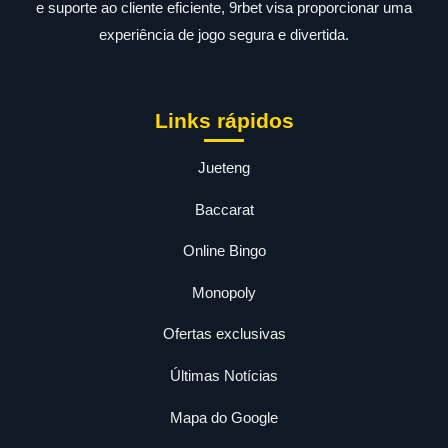
e suporte ao cliente eficiente, 9rbet visa proporcionar uma
experiência de jogo segura e divertida.
Links rápidos
Jueteng
Baccarat
Online Bingo
Monopoly
Ofertas exclusivas
Últimas Notícias
Mapa do Google