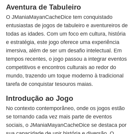
Aventura de Tabuleiro
O JManiaMayanCacheDice tem conquistado
entusiastas de jogos de tabuleiro e aventureiros de
todas as idades. Com um foco em cultura, história
e estratégia, este jogo oferece uma experiência
imersiva, além de ser um desafio intelectual. Em
tempos recentes, o jogo passou a integrar eventos
competitivos e encontros culturais ao redor do
mundo, trazendo um toque moderno à tradicional
tarefa de conquistar tesouros maias.
Introdução ao Jogo
No contexto contemporâneo, onde os jogos estão
se tornando cada vez mais parte de eventos
sociais, o JManiaMayanCacheDice se destaca por
sua capacidade de unir história e diversão. O