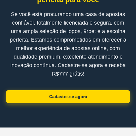
Se você está procurando uma casa de apostas
confiável, totalmente licenciada e segura, com
uma ampla seleção de jogos, 9rbet é a escolha
perfeita. Estamos comprometidos em oferecer a
melhor experiência de apostas online, com
qualidade premium, excelente atendimento e
inovação contínua. Cadastre-se agora e receba
R$777 grátis!
Cadastre-se agora