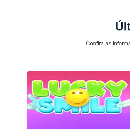
Úl
Confira as inform