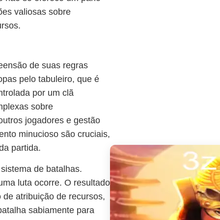
ões valiosas sobre
ursos.
ensão de suas regras
pas pelo tabuleiro, que é
ntrolada por um clã
mplexas sobre
utros jogadores e gestão
ento minucioso são cruciais,
da partida.
sistema de batalhas.
uma luta ocorre. O resultado
 de atribuição de recursos,
batalha sabiamente para