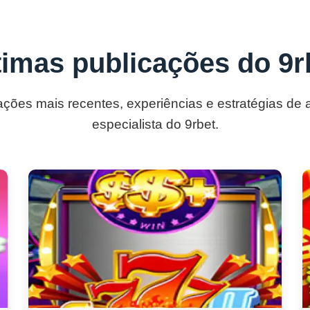
timas publicações do 9r
ações mais recentes, experiências e estratégias de
especialista do 9rbet.