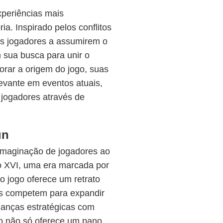
periências mais
ia. Inspirado pelos conflitos
 os jogadores a assumirem o
 sua busca para unir o
orar a origem do jogo, suas
evante em eventos atuais,
 jogadores através de
un
imaginação de jogadores ao
o XVI, uma era marcada por
o jogo oferece um retrato
es competem para expandir
alianças estratégicas com
ico não só oferece um pano