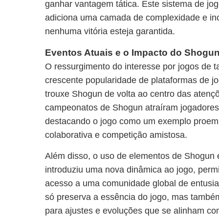
ganhar vantagem tática. Este sistema de jo
adiciona uma camada de complexidade e in
nenhuma vitória esteja garantida.
Eventos Atuais e o Impacto do Shogu
O ressurgimento do interesse por jogos de 
crescente popularidade de plataformas de jo
trouxe Shogun de volta ao centro das atenç
campeonatos de Shogun atraíram jogadores
destacando o jogo como um exemplo proemi
colaborativa e competição amistosa.
Além disso, o uso de elementos de Shogun e
introduziu uma nova dinâmica ao jogo, permi
acesso a uma comunidade global de entusias
só preserva a essência do jogo, mas també
para ajustes e evoluções que se alinham co