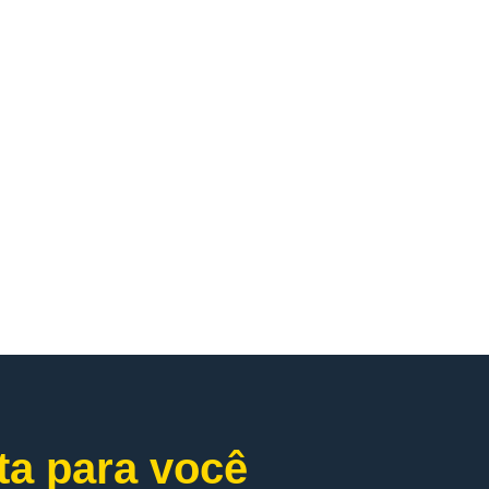
ta para você