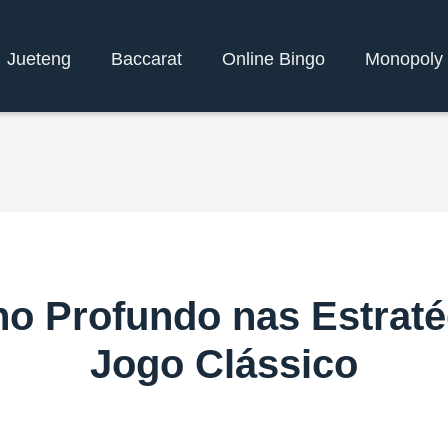
Jueteng
Baccarat
Online Bingo
Monopoly
o Profundo nas Estraté
Jogo Clássico