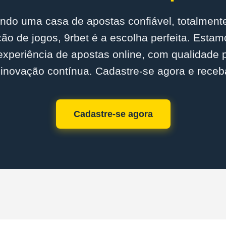
ndo uma casa de apostas confiável, totalmente
o de jogos, 9rbet é a escolha perfeita. Est
experiência de apostas online, com qualidade
inovação contínua. Cadastre-se agora e receb
Cadastre-se agora