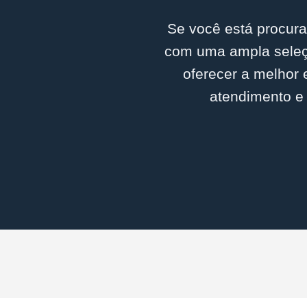
Se você está procura
com uma ampla seleçã
oferecer a melhor 
atendimento e 