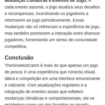
Mudanças Climáticas e Eventos de Jogo:
A
cada evento sazonal, o jogo atualiza seus desafios
e recompensas, incentivando os jogadores a
retornarem ao jogo periodicamente. Essas
mudanças não só refrescam a experiência de jogo,
mas também promovem a interação entre diversos
jogadores, fomentando um senso de comunidade
competitiva.
Conclusão
TheGreatestCatch é mais do que apenas um jogo
de pesca; é uma experiência que conecta visual,
tática e competição em uma interface emocionante
e cativante. Com atualizações regulares e a
integração de eventos atuais que refletem
mudanças climáticas e comportamentais, ele se
estabelece como um dos favoritos no mundo