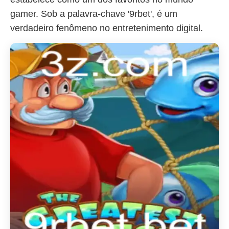
gamer. Sob a palavra-chave '9rbet', é um
verdadeiro fenômeno no entretenimento digital.