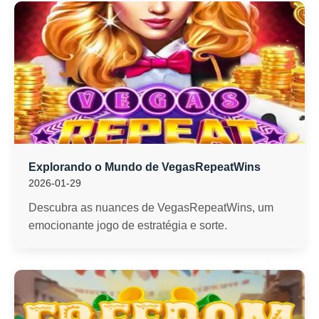
Explorando o Mundo de VegasRepeatWins
2026-01-29
Descubra as nuances de VegasRepeatWins, um
emocionante jogo de estratégia e sorte.