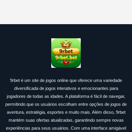
9rbet é um site de jogos online que oferece uma variedade
diversificada de jogos interativos e emocionantes para
jogadores de todas as idades. A plataforma é fácil de navegar,
permitindo que os usuários escolham entre opções de jogos de
aventura, estratégia, esportes e muito mais. Além disso, 9rbet
mantém suas ofertas atualizadas, garantindo sempre novas
experiências para seus usuários. Com uma interface amigável