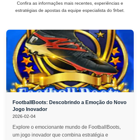
Confira as informações mais recentes, experiências e
estratégias de apostas da equipe especialista do 9rbet.
FootballBoots: Descobrindo a Emoção do Novo
Jogo Inovador
2026-02-04
Explore o emocionante mundo de FootballBoots,
um jogo inovador que combina estratégia e