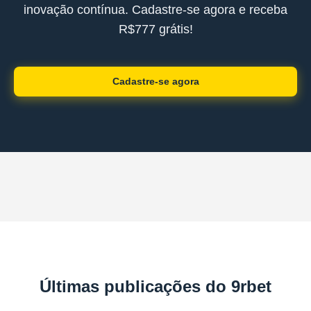
inovação contínua. Cadastre-se agora e receba
R$777 grátis!
Cadastre-se agora
Últimas publicações do 9rbet