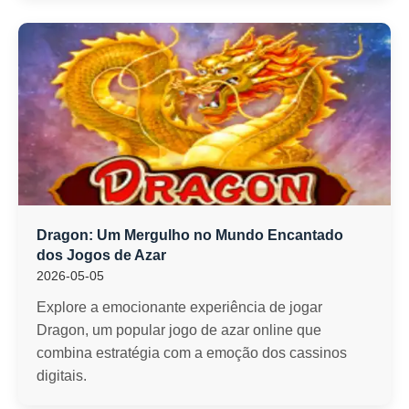
Dragon: Um Mergulho no Mundo Encantado
dos Jogos de Azar
2026-05-05
Explore a emocionante experiência de jogar
Dragon, um popular jogo de azar online que
combina estratégia com a emoção dos cassinos
digitais.