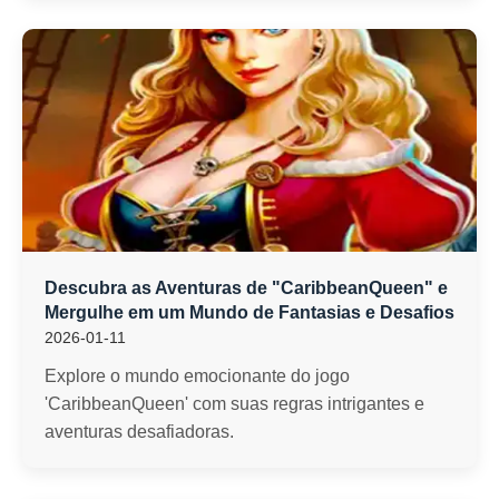
Descubra as Aventuras de "CaribbeanQueen" e
Mergulhe em um Mundo de Fantasias e Desafios
2026-01-11
Explore o mundo emocionante do jogo
'CaribbeanQueen' com suas regras intrigantes e
aventuras desafiadoras.