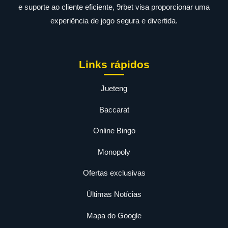
e suporte ao cliente eficiente, 9rbet visa proporcionar uma
experiência de jogo segura e divertida.
Links rápidos
Jueteng
Baccarat
Online Bingo
Monopoly
Ofertas exclusivas
Últimas Notícias
Mapa do Google