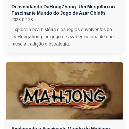
Desvendando DaHongZhong: Um Mergulho no
Fascinante Mundo do Jogo de Azar Chinês
2026-02-23
Explore a rica história e as regras envolventes do
DaHongZhong, um jogo de azar emocionante que
mescla tradição e estratégia.
Explorando o Fascinante Mundo do Mahjong: