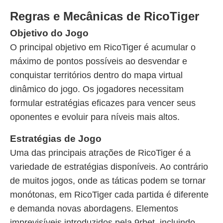
Regras e Mecânicas de RicoTiger
Objetivo do Jogo
O principal objetivo em RicoTiger é acumular o
máximo de pontos possíveis ao desvendar e
conquistar territórios dentro do mapa virtual
dinâmico do jogo. Os jogadores necessitam
formular estratégias eficazes para vencer seus
oponentes e evoluir para níveis mais altos.
Estratégias de Jogo
Uma das principais atrações de RicoTiger é a
variedade de estratégias disponíveis. Ao contrário
de muitos jogos, onde as táticas podem se tornar
monótonas, em RicoTiger cada partida é diferente
e demanda novas abordagens. Elementos
imprevisíveis introduzidos pela 9rbet, incluindo