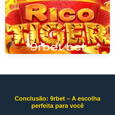
Conclusão: 9rbet – A escolha
perfeita para você