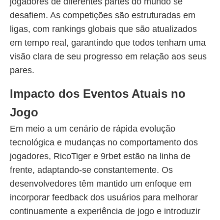
jogadores de diferentes partes do mundo se
desafiem. As competições são estruturadas em
ligas, com rankings globais que são atualizados
em tempo real, garantindo que todos tenham uma
visão clara de seu progresso em relação aos seus
pares.
Impacto dos Eventos Atuais no
Jogo
Em meio a um cenário de rápida evolução
tecnológica e mudanças no comportamento dos
jogadores, RicoTiger e 9rbet estão na linha de
frente, adaptando-se constantemente. Os
desenvolvedores têm mantido um enfoque em
incorporar feedback dos usuários para melhorar
continuamente a experiência de jogo e introduzir