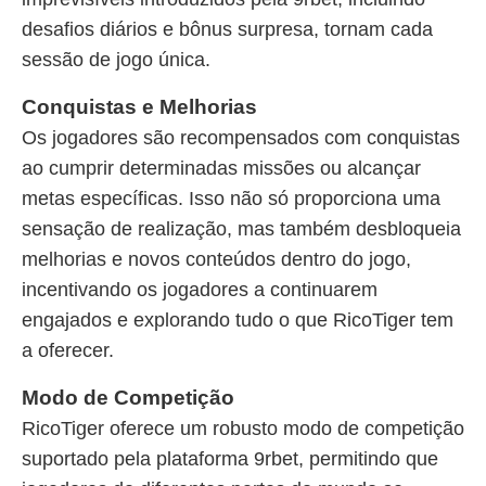
desafios diários e bônus surpresa, tornam cada
sessão de jogo única.
Conquistas e Melhorias
Os jogadores são recompensados com conquistas
ao cumprir determinadas missões ou alcançar
metas específicas. Isso não só proporciona uma
sensação de realização, mas também desbloqueia
melhorias e novos conteúdos dentro do jogo,
incentivando os jogadores a continuarem
engajados e explorando tudo o que RicoTiger tem
a oferecer.
Modo de Competição
RicoTiger oferece um robusto modo de competição
suportado pela plataforma 9rbet, permitindo que