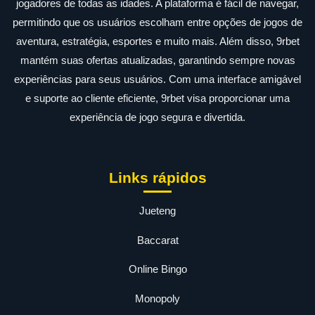
jogadores de todas as idades. A plataforma é fácil de navegar,
permitindo que os usuários escolham entre opções de jogos de
aventura, estratégia, esportes e muito mais. Além disso, 9rbet
mantém suas ofertas atualizadas, garantindo sempre novas
experiências para seus usuários. Com uma interface amigável
e suporte ao cliente eficiente, 9rbet visa proporcionar uma
experiência de jogo segura e divertida.
Links rápidos
Jueteng
Baccarat
Online Bingo
Monopoly