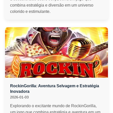
combina estratégia e diversão em um universo
colorido e estimulante.
RockinGorilla: Aventura Selvagem e Estratégia
Inovadora
2026-01-03
Explorando o excitante mundo de RockinGorilla,
um jogo que combina estratégia e aventura em um