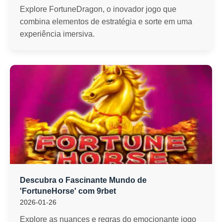
Explore FortuneDragon, o inovador jogo que
combina elementos de estratégia e sorte em uma
experiência imersiva.
Descubra o Fascinante Mundo de
'FortuneHorse' com 9rbet
2026-01-26
Explore as nuances e regras do emocionante jogo