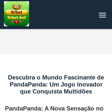
Descubra o Mundo Fascinante de
PandaPanda: Um Jogo Inovador
que Conquista Multidões
PandaPanda: A Nova Sensação no