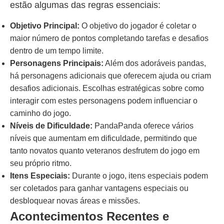
estão algumas das regras essenciais:
Objetivo Principal:
O objetivo do jogador é coletar o
maior número de pontos completando tarefas e desafios
dentro de um tempo limite.
Personagens Principais:
Além dos adoráveis pandas,
há personagens adicionais que oferecem ajuda ou criam
desafios adicionais. Escolhas estratégicas sobre como
interagir com estes personagens podem influenciar o
caminho do jogo.
Níveis de Dificuldade:
PandaPanda oferece vários
níveis que aumentam em dificuldade, permitindo que
tanto novatos quanto veteranos desfrutem do jogo em
seu próprio ritmo.
Itens Especiais:
Durante o jogo, itens especiais podem
ser coletados para ganhar vantagens especiais ou
desbloquear novas áreas e missões.
Acontecimentos Recentes e