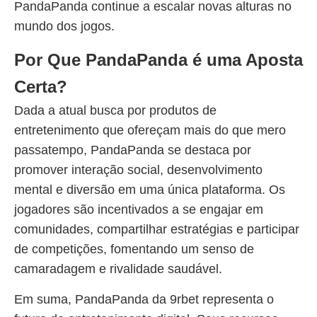
PandaPanda continue a escalar novas alturas no
mundo dos jogos.
Por Que PandaPanda é uma Aposta
Certa?
Dada a atual busca por produtos de
entretenimento que ofereçam mais do que mero
passatempo, PandaPanda se destaca por
promover interação social, desenvolvimento
mental e diversão em uma única plataforma. Os
jogadores são incentivados a se engajar em
comunidades, compartilhar estratégias e participar
de competições, fomentando um senso de
camaradagem e rivalidade saudável.
Em suma, PandaPanda da 9rbet representa o