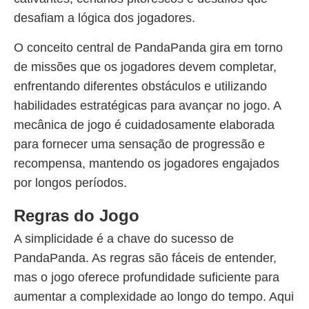
desafiam a lógica dos jogadores.
O conceito central de PandaPanda gira em torno
de missões que os jogadores devem completar,
enfrentando diferentes obstáculos e utilizando
habilidades estratégicas para avançar no jogo. A
mecânica de jogo é cuidadosamente elaborada
para fornecer uma sensação de progressão e
recompensa, mantendo os jogadores engajados
por longos períodos.
Regras do Jogo
A simplicidade é a chave do sucesso de
PandaPanda. As regras são fáceis de entender,
mas o jogo oferece profundidade suficiente para
aumentar a complexidade ao longo do tempo. Aqui