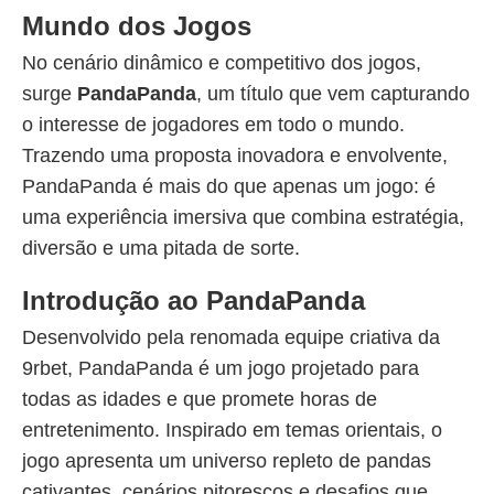
Mundo dos Jogos
No cenário dinâmico e competitivo dos jogos,
surge
PandaPanda
, um título que vem capturando
o interesse de jogadores em todo o mundo.
Trazendo uma proposta inovadora e envolvente,
PandaPanda é mais do que apenas um jogo: é
uma experiência imersiva que combina estratégia,
diversão e uma pitada de sorte.
Introdução ao PandaPanda
Desenvolvido pela renomada equipe criativa da
9rbet, PandaPanda é um jogo projetado para
todas as idades e que promete horas de
entretenimento. Inspirado em temas orientais, o
jogo apresenta um universo repleto de pandas
cativantes, cenários pitorescos e desafios que