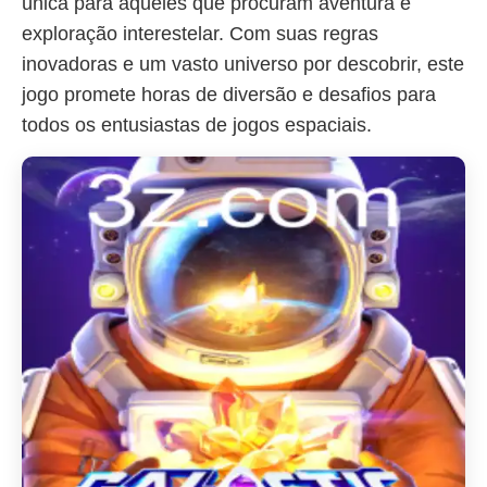
única para aqueles que procuram aventura e
exploração interestelar. Com suas regras
inovadoras e um vasto universo por descobrir, este
jogo promete horas de diversão e desafios para
todos os entusiastas de jogos espaciais.