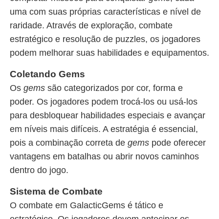
uma com suas próprias características e nível de
raridade. Através de exploração, combate
estratégico e resolução de puzzles, os jogadores
podem melhorar suas habilidades e equipamentos.
Coletando Gems
Os
gems
são categorizados por cor, forma e
poder. Os jogadores podem trocá-los ou usá-los
para desbloquear habilidades especiais e avançar
em níveis mais difíceis. A estratégia é essencial,
pois a combinação correta de
gems
pode oferecer
vantagens em batalhas ou abrir novos caminhos
dentro do jogo.
Sistema de Combate
O combate em GalacticGems é tático e