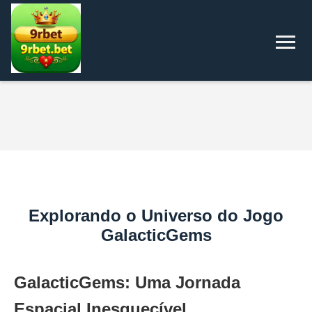
Explorando o Universo do Jogo
GalacticGems
GalacticGems: Uma Jornada
Espacial Inesquecível