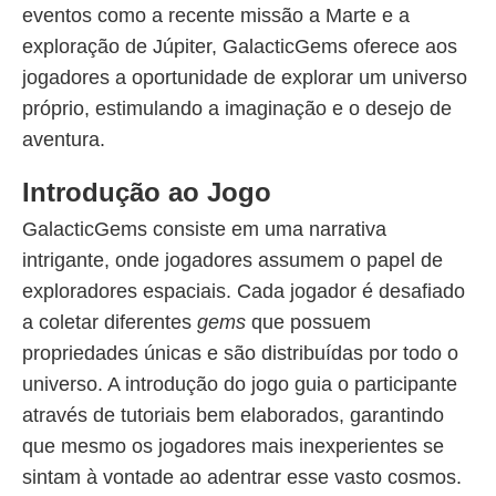
eventos como a recente missão a Marte e a
exploração de Júpiter, GalacticGems oferece aos
jogadores a oportunidade de explorar um universo
próprio, estimulando a imaginação e o desejo de
aventura.
Introdução ao Jogo
GalacticGems consiste em uma narrativa
intrigante, onde jogadores assumem o papel de
exploradores espaciais. Cada jogador é desafiado
a coletar diferentes
gems
que possuem
propriedades únicas e são distribuídas por todo o
universo. A introdução do jogo guia o participante
através de tutoriais bem elaborados, garantindo
que mesmo os jogadores mais inexperientes se
sintam à vontade ao adentrar esse vasto cosmos.