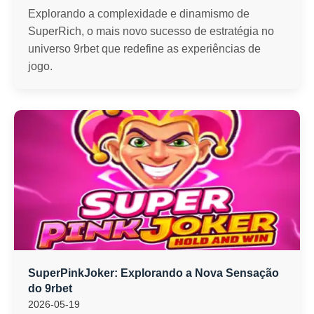
Explorando a complexidade e dinamismo de
SuperRich, o mais novo sucesso de estratégia no
universo 9rbet que redefine as experiências de
jogo.
SuperPinkJoker: Explorando a Nova Sensação
do 9rbet
2026-05-19