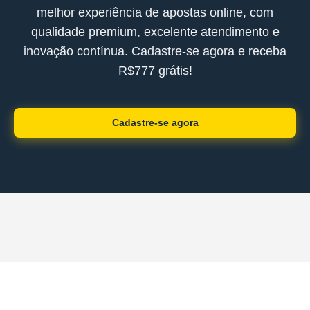
melhor experiência de apostas online, com
qualidade premium, excelente atendimento e
inovação contínua. Cadastre-se agora e receba
R$777 grátis!
Cadastre-se agora