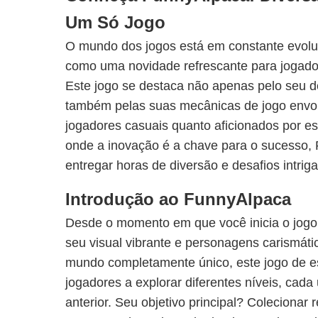
Um Só Jogo
O mundo dos jogos está em constante evol
como uma novidade refrescante para jogado
Este jogo se destaca não apenas pelo seu 
também pelas suas mecânicas de jogo envol
jogadores casuais quanto aficionados por e
onde a inovação é a chave para o sucesso,
entregar horas de diversão e desafios intriga
Introdução ao FunnyAlpaca
Desde o momento em que você inicia o jogo
seu visual vibrante e personagens carismá
mundo completamente único, este jogo de es
jogadores a explorar diferentes níveis, cad
anterior. Seu objetivo principal? Colecionar r