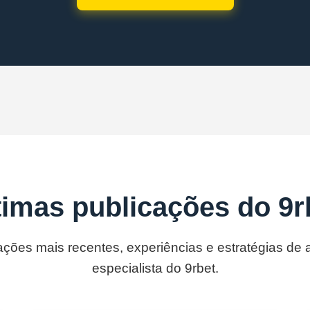
timas publicações do 9r
ações mais recentes, experiências e estratégias de
especialista do 9rbet.