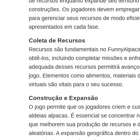
de recursos enquanto expande seu territóri
construções. Os jogadores devem empregar 
para gerenciar seus recursos de modo eficie
apresentados em cada fase.
Coleta de Recursos
Recursos são fundamentais no FunnyAlpaca
obtê-los, incluindo completar missões e enfr
adequada desses recursos permitirá avanços 
jogo. Elementos como alimentos, materiais
virtuais são vitais para o seu sucesso.
Construção e Expansão
O jogo permite que os jogadores criem e cu
aldeias alpacas. É essencial se concentrar 
que melhorem sua produção de recursos e 
aleatórias. A expansão geográfica dentro do