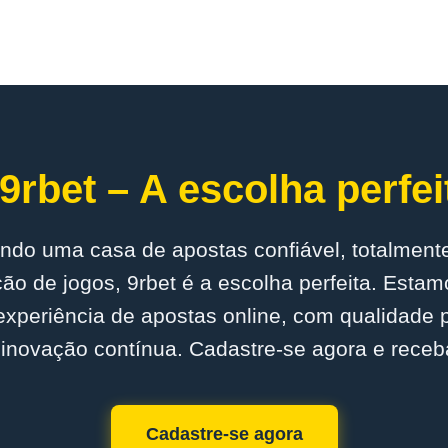
9rbet – A escolha perfei
ndo uma casa de apostas confiável, totalmente
o de jogos, 9rbet é a escolha perfeita. Est
experiência de apostas online, com qualidade
inovação contínua. Cadastre-se agora e receb
Cadastre-se agora