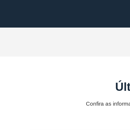
Úl
Confira as inform