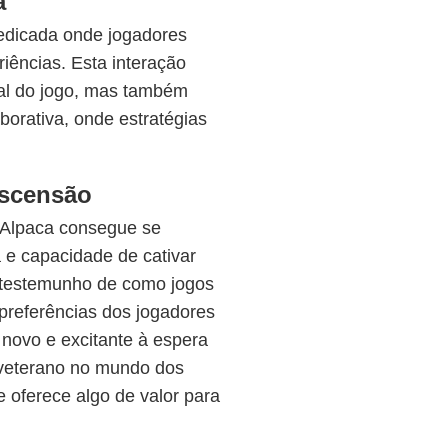
a
dicada onde jogadores
iências. Esta interação
ial do jogo, mas também
orativa, onde estratégias
scensão
Alpaca consegue se
 e capacidade de cativar
 testemunho de como jogos
preferências dos jogadores
novo e excitante à espera
 veterano no mundo dos
 oferece algo de valor para