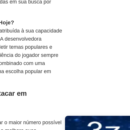
idas em sua busca por
Hoje?
atribuída à sua capacidade
. A desenvolvedora
letir temas populares e
iência do jogador sempre
, combinado com uma
ma escolha popular em
tacar em
tar o maior número possível