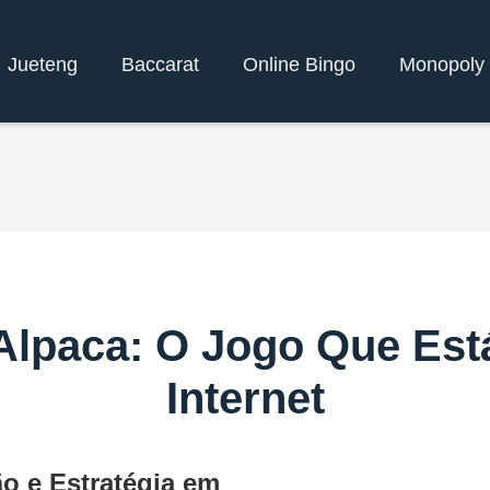
Jueteng
Baccarat
Online Bingo
Monopoly
lpaca: O Jogo Que Est
Internet
o e Estratégia em