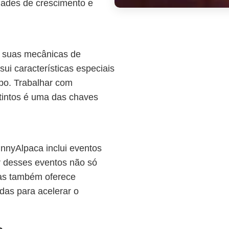
dades de crescimento e
o suas mecânicas de
ui características especiais
po. Trabalhar com
stintos é uma das chaves
nnyAlpaca inclui eventos
ar desses eventos não só
mas também oferece
as para acelerar o