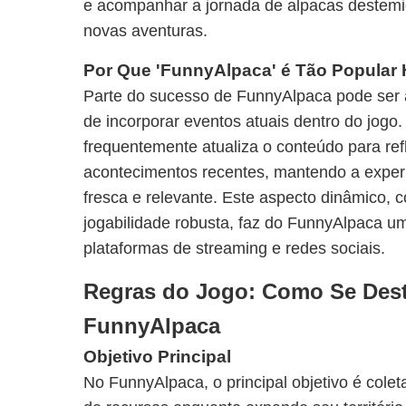
e acompanhar a jornada de alpacas destem
novas aventuras.
Por Que 'FunnyAlpaca' é Tão Popular 
Parte do sucesso de FunnyAlpaca pode ser 
de incorporar eventos atuais dentro do jogo
frequentemente atualiza o conteúdo para ref
acontecimentos recentes, mantendo a exper
fresca e relevante. Este aspecto dinâmico
jogabilidade robusta, faz do FunnyAlpaca u
plataformas de streaming e redes sociais.
Regras do Jogo: Como Se Des
FunnyAlpaca
Objetivo Principal
No FunnyAlpaca, o principal objetivo é cole