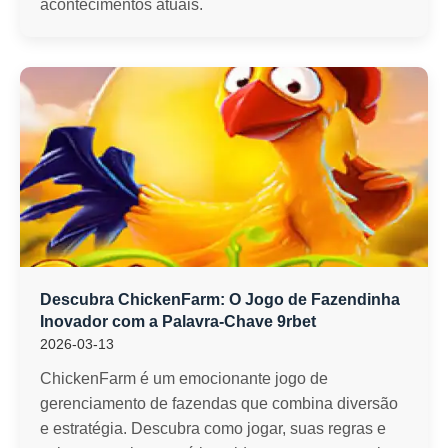
acontecimentos atuais.
Descubra ChickenFarm: O Jogo de Fazendinha
Inovador com a Palavra-Chave 9rbet
2026-03-13
ChickenFarm é um emocionante jogo de
gerenciamento de fazendas que combina diversão
e estratégia. Descubra como jogar, suas regras e