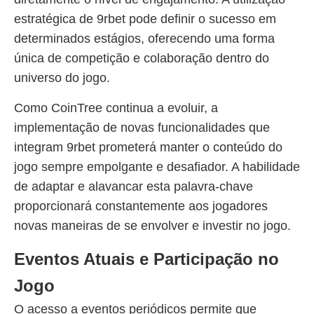
estratégica de 9rbet pode definir o sucesso em
determinados estágios, oferecendo uma forma
única de competição e colaboração dentro do
universo do jogo.
Como CoinTree continua a evoluir, a
implementação de novas funcionalidades que
integram 9rbet prometerá manter o conteúdo do
jogo sempre empolgante e desafiador. A habilidade
de adaptar e alavancar esta palavra-chave
proporcionará constantemente aos jogadores
novas maneiras de se envolver e investir no jogo.
Eventos Atuais e Participação no
Jogo
O acesso a eventos periódicos permite que