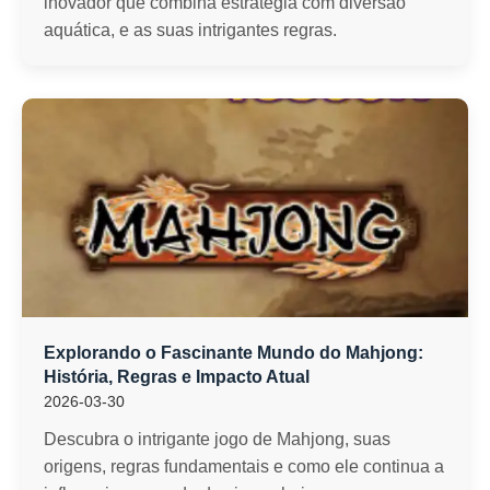
inovador que combina estratégia com diversão
aquática, e as suas intrigantes regras.
Explorando o Fascinante Mundo do Mahjong:
História, Regras e Impacto Atual
2026-03-30
Descubra o intrigante jogo de Mahjong, suas
origens, regras fundamentais e como ele continua a