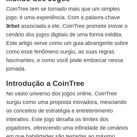
CoinTree tem se tornado mais que um simples
jogo; é uma experiência. Com a palavra-chave
9rbet
associada a ele, CoinTree promete inovar o
cenário dos jogos digitais de uma forma inédita.
Este artigo serve como um guia abrangente sobre
como esse fenômeno surgiu, as suas regras
fascinantes, e como você pode embarcar nessa
jornada.
Introdução a CoinTree
No vasto universo dos jogos online, CoinTree
surgiu como uma proposta inovadora, mesclando
os conceitos de estratégia e entretenimento
interativo. Este jogo desafia os limites dos
jogadores, oferecendo uma infinidade de cenários
em que habilidades são testadas ao máximo.